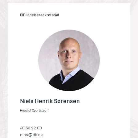
DIF Ledelsessekretariat
Niels Henrik Sørensen
Head of Sportstech
40 53 22 00
nihs@dif.dk