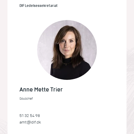
DIF Ledelsessekretariat
Anne Mette Trier
Souschef
51 32 54 98
amt@dif.dk